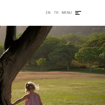
EN
TR
MENU